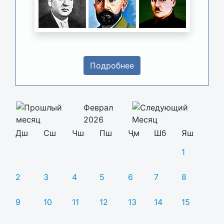
Подробнее
Феврал
2026
Дш
Сш
Чш
Пш
Ҷм
Шб
Яш
1
2
3
4
5
6
7
8
9
10
11
12
13
14
15