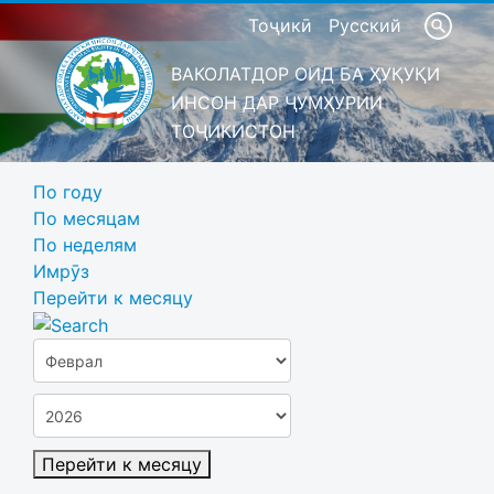
Тоҷикӣ
Русский
ВАКОЛАТДОР ОИД БА ҲУҚУҚИ
ИНСОН ДАР ҶУМҲУРИИ
ТОҶИКИСТОН
По году
По месяцам
По неделям
Имрӯз
Перейти к месяцу
Перейти к месяцу