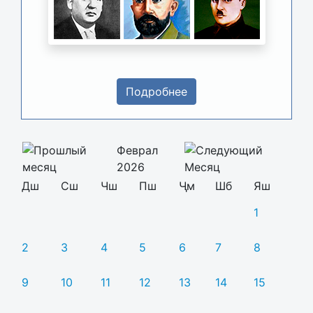
Подробнее
Феврал
2026
Дш
Сш
Чш
Пш
Ҷм
Шб
Яш
1
2
3
4
5
6
7
8
9
10
11
12
13
14
15