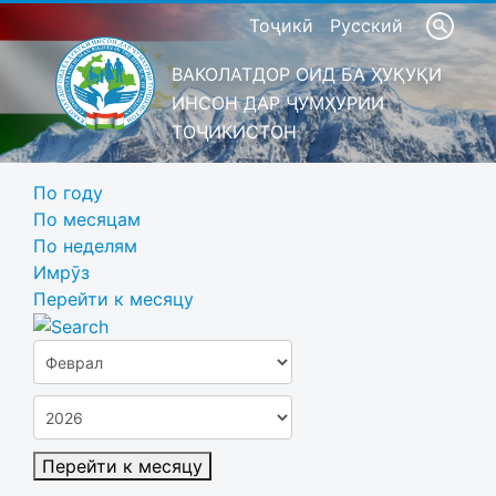
Тоҷикӣ
Русский
ВАКОЛАТДОР ОИД БА ҲУҚУҚИ
ИНСОН ДАР ҶУМҲУРИИ
ТОҶИКИСТОН
По году
По месяцам
По неделям
Имрӯз
Перейти к месяцу
Перейти к месяцу