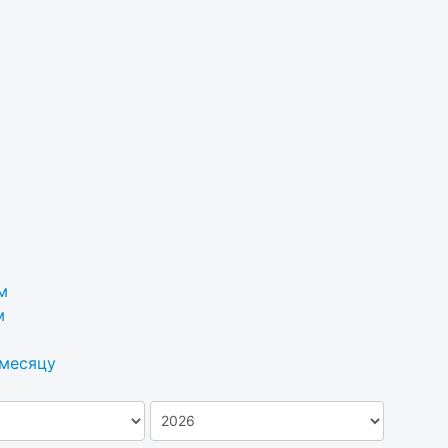
м
м
 месяцу