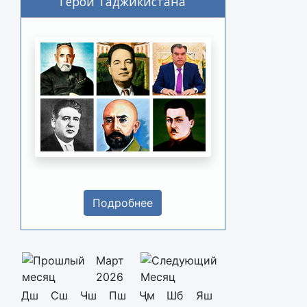
Герои Таджикистана
Подробнее
Март
2026
Дш
Сш
Чш
Пш
Ҷм
Шб
Яш