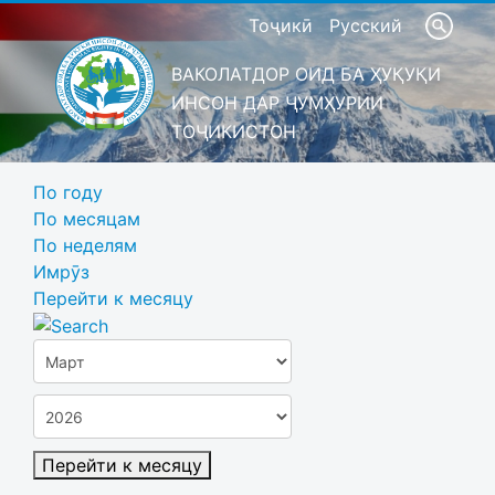
Тоҷикӣ
Русский
ВАКОЛАТДОР ОИД БА ҲУҚУҚИ
ИНСОН ДАР ҶУМҲУРИИ
ТОҶИКИСТОН
По году
По месяцам
По неделям
Имрӯз
Перейти к месяцу
Перейти к месяцу