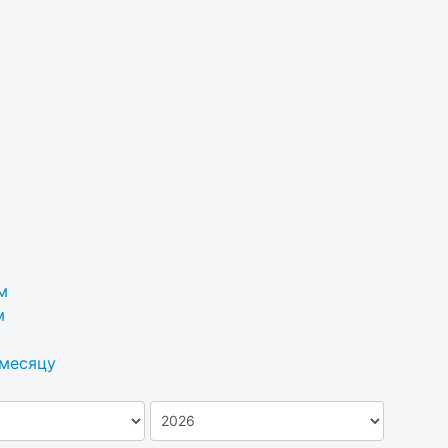
м
м
 месяцу