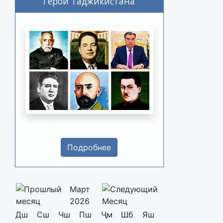
Герои Таджикистана
Подробнее
Март
2026
Дш
Сш
Чш
Пш
Ҷм
Шб
Яш