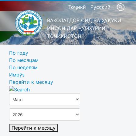
Тоҷикӣ
Русский
ВАКОЛАТДОР ОИД БА ҲУҚУҚИ
ИНСОН ДАР ҶУМҲУРИИ
ТОҶИКИСТОН
По году
По месяцам
По неделям
Имрӯз
Перейти к месяцу
Перейти к месяцу