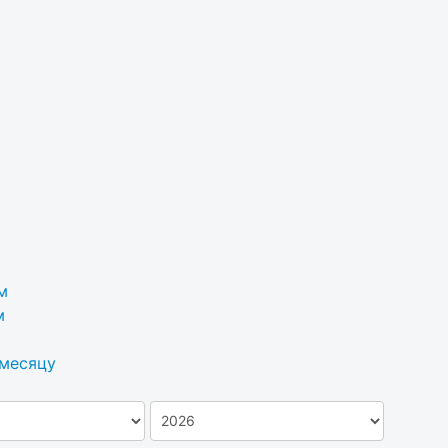
м
м
 месяцу