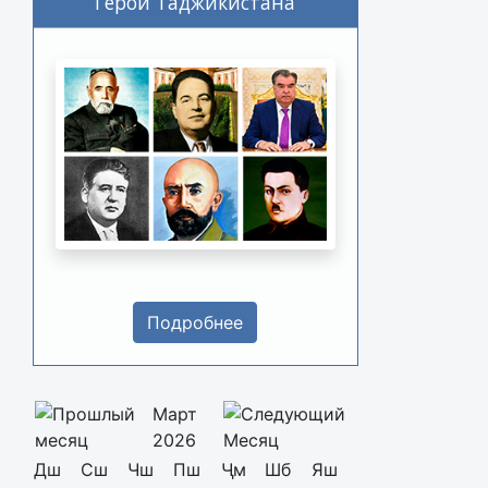
Герои Таджикистана
Подробнее
Март
2026
Дш
Сш
Чш
Пш
Ҷм
Шб
Яш