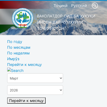
Тоҷикӣ
Русский
ВАКОЛАТДОР ОИД БА ҲУҚУҚИ
ИНСОН ДАР ҶУМҲУРИИ
ТОҶИКИСТОН
По году
По месяцам
По неделям
Имрӯз
Перейти к месяцу
Перейти к месяцу