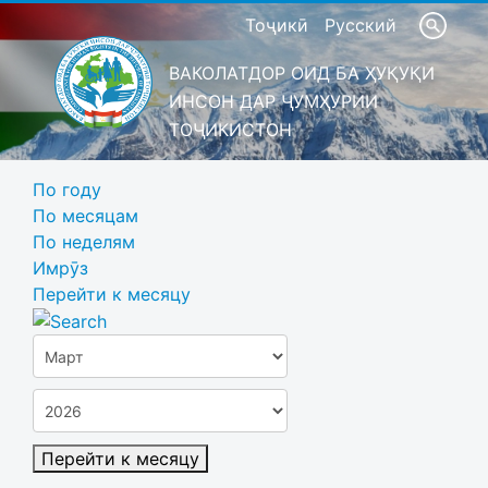
Тоҷикӣ
Русский
ВАКОЛАТДОР ОИД БА ҲУҚУҚИ
ИНСОН ДАР ҶУМҲУРИИ
ТОҶИКИСТОН
По году
По месяцам
По неделям
Имрӯз
Перейти к месяцу
Перейти к месяцу