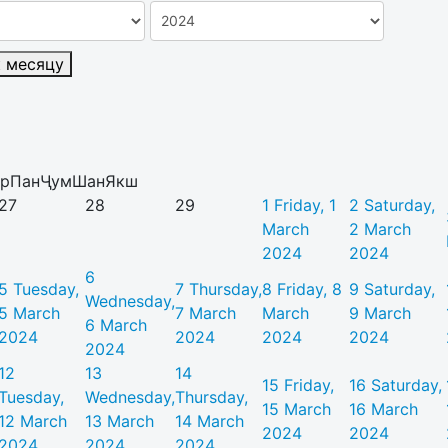
к месяцу
р
Пан
Ҷум
Шан
Якш
27
28
29
1
Friday, 1
2
Saturday,
March
2 March
2024
2024
6
5
Tuesday,
7
Thursday,
8
Friday, 8
9
Saturday,
Wednesday,
5 March
7 March
March
9 March
6 March
2024
2024
2024
2024
2024
12
13
14
15
Friday,
16
Saturday,
Tuesday,
Wednesday,
Thursday,
15 March
16 March
12 March
13 March
14 March
2024
2024
2024
2024
2024