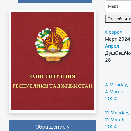
Перейти 
Феврал
Март 2024
Апрел
Душ
Сеш
Чо
26
4
Monday,
4 March
2024
11
Monday,
11 March
Обращение у
2024