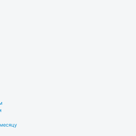
м
м
 месяцу