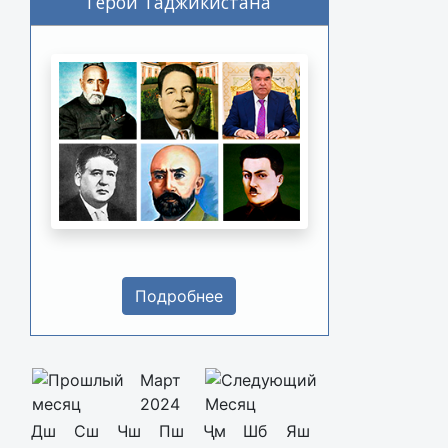
Герои Таджикистана
Подробнее
Март
2024
Дш
Сш
Чш
Пш
Ҷм
Шб
Яш