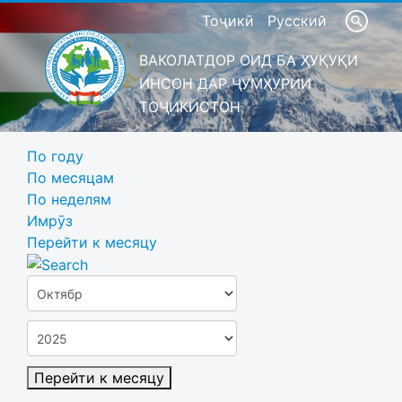
Тоҷикӣ
Русский
ВАКОЛАТДОР ОИД БА ҲУҚУҚИ
ИНСОН ДАР ҶУМҲУРИИ
ТОҶИКИСТОН
По году
По месяцам
По неделям
Имрӯз
Перейти к месяцу
Перейти к месяцу