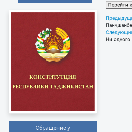
Перейти 
Предыдущи
Панҷшанбе
Следующий
Ни одного 
Обращение у