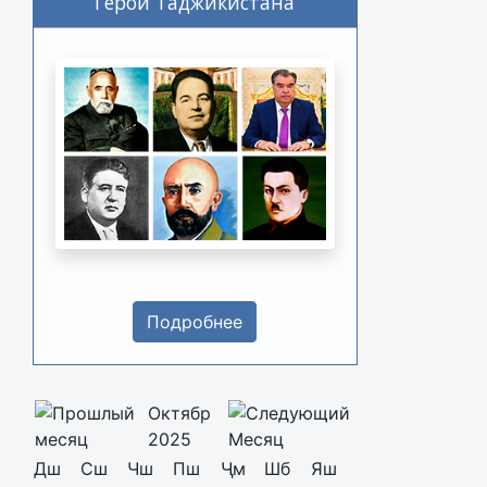
Герои Таджикистана
Подробнее
Октябр
2025
Дш
Сш
Чш
Пш
Ҷм
Шб
Яш