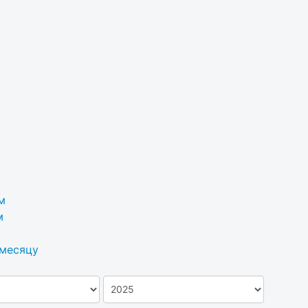
м
м
 месяцу