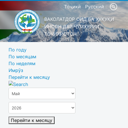
Тоҷикӣ
Русский
ВАКОЛАТДОР ОИД БА ҲУҚУҚИ
ИНСОН ДАР ҶУМҲУРИИ
ТОҶИКИСТОН
По году
По месяцам
По неделям
Имрӯз
Перейти к месяцу
Перейти к месяцу