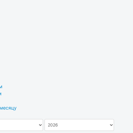
м
м
 месяцу