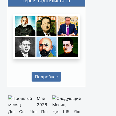
Герои Таджикистана
Подробнее
Май
2026
Дш
Сш
Чш
Пш
Ҷм
Шб
Яш