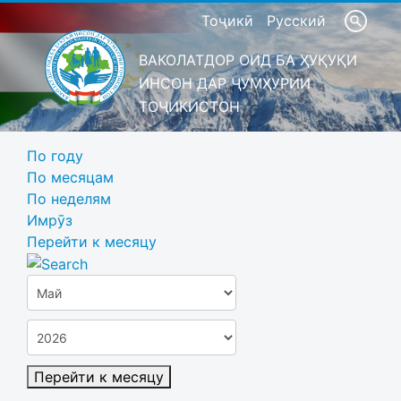
Тоҷикӣ
Русский
ВАКОЛАТДОР ОИД БА ҲУҚУҚИ
ИНСОН ДАР ҶУМҲУРИИ
ТОҶИКИСТОН
По году
По месяцам
По неделям
Имрӯз
Перейти к месяцу
Перейти к месяцу