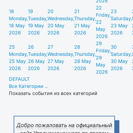
2026
22
18
19
20
21
23
Friday,
Monday,
Tuesday,
Wednesday,
Thursday,
Saturday,
22
18 May
19 May
20 May
21 May
23 May
May
2026
2026
2026
2026
2026
2026
29
25
26
27
28
30
Friday,
Monday,
Tuesday,
Wednesday,
Thursday,
Saturday,
29
25 May
26 May
27 May
28 May
30 May
May
2026
2026
2026
2026
2026
2026
DEFAULT
Все Категории ...
Показать события из всех категорий
Добро пожаловать на официальный