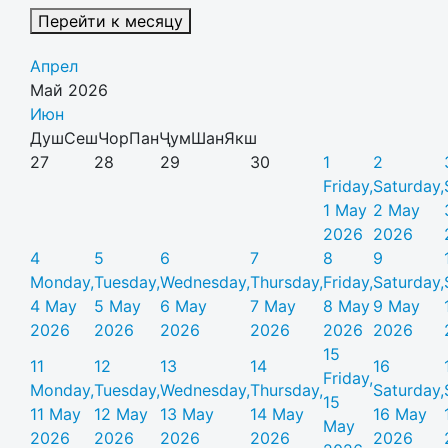
Перейти к месяцу
Апрел
Май 2026
Июн
Душ
Сеш
Чор
Пан
Ҷум
Шан
Якш
27
28
29
30
1
2
Friday,
Saturday,
1 May
2 May
2026
2026
4
5
6
7
8
9
Monday,
Tuesday,
Wednesday,
Thursday,
Friday,
Saturday,
4 May
5 May
6 May
7 May
8 May
9 May
2026
2026
2026
2026
2026
2026
15
11
12
13
14
16
Friday,
Monday,
Tuesday,
Wednesday,
Thursday,
Saturday,
15
11 May
12 May
13 May
14 May
16 May
May
2026
2026
2026
2026
2026