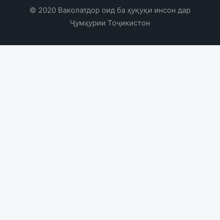
© 2020 Ваколатдор оид ба ҳуқуқи инсон дар
Ҷумҳурии Тоҷикистон