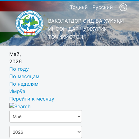
Тоҷикӣ
Русский
ВАКОЛАТДОР ОИД БА ҲУҚУҚИ
ИНСОН ДАР ҶУМҲУРИИ
ТОҶИКИСТОН
Май,
2026
По году
По месяцам
По неделям
Имрӯз
Перейти к месяцу