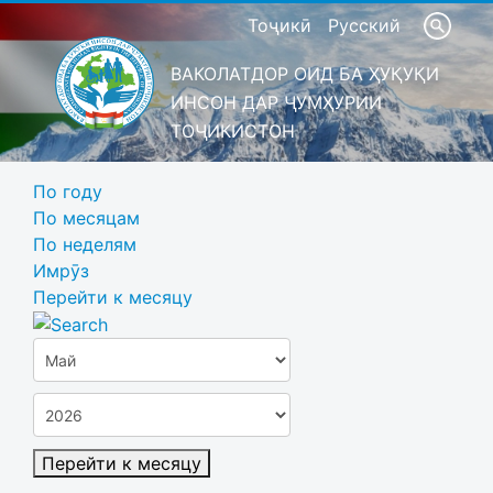
Тоҷикӣ
Русский
ВАКОЛАТДОР ОИД БА ҲУҚУҚИ
ИНСОН ДАР ҶУМҲУРИИ
ТОҶИКИСТОН
По году
По месяцам
По неделям
Имрӯз
Перейти к месяцу
Перейти к месяцу