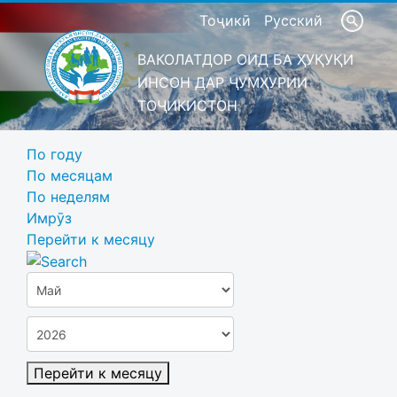
Тоҷикӣ
Русский
ВАКОЛАТДОР ОИД БА ҲУҚУҚИ
ИНСОН ДАР ҶУМҲУРИИ
ТОҶИКИСТОН
По году
По месяцам
По неделям
Имрӯз
Перейти к месяцу
Перейти к месяцу