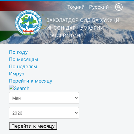
Тоҷикӣ
Русский
ВАКОЛАТДОР ОИД БА ҲУҚУҚИ
ИНСОН ДАР ҶУМҲУРИИ
ТОҶИКИСТОН
По году
По месяцам
По неделям
Имрӯз
Перейти к месяцу
Перейти к месяцу