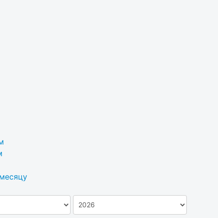
м
м
 месяцу