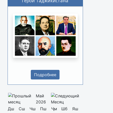
Герои Таджикистана
Подробнее
Май
2026
Дш
Сш
Чш
Пш
Ҷм
Шб
Яш