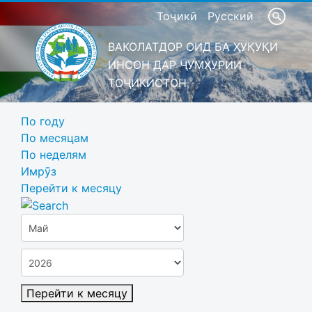
Тоҷикӣ
Русский
ВАКОЛАТДОР ОИД БА ҲУҚУҚИ
ИНСОН ДАР ҶУМҲУРИИ
ТОҶИКИСТОН
По году
По месяцам
По неделям
Имрӯз
Перейти к месяцу
Перейти к месяцу